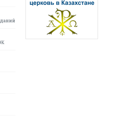
иданий
ЭК