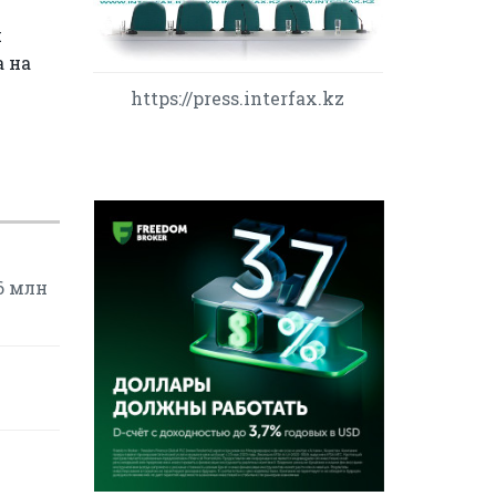
я
а на
https://press.interfax.kz
6 млн