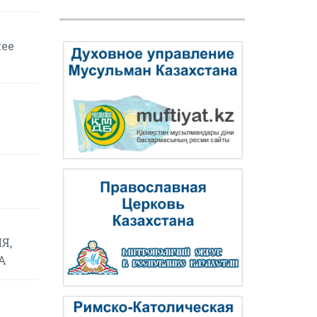
шее
Я,
А