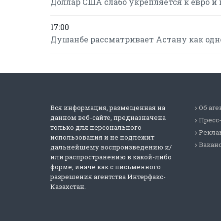
Доллар США слабо укрепляется к евро и 
17:00
Душанбе рассматривает Астану как одн
Вся информация, размещенная на
Об аге
данном веб-сайте, предназначена
Пресс
только для персонального
Реклам
использования и не подлежит
Вакан
дальнейшему воспроизведению и/
или распространению в какой-либо
форме, иначе как с письменного
разрешения агентства Интерфакс-
Казахстан.