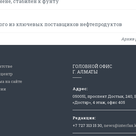
иене, стабилен к фунту
ого из ключевых поставщиков нефтепродуктов
Архив 
нтстве
ГОЛОВНОЙ ОФИС
Г. АЛМАТЫ
-центр
а на сайте
Адрес:
сии
050051, проспект Достык, 240,
«Достар», 4 этаж, офис 405
Редакция:
+7 727 313 15 30,
news@interfax.