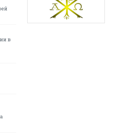
оей
ии в
а