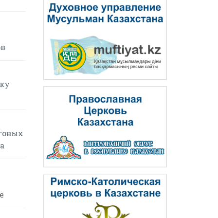
ов
рку
говых
а
е