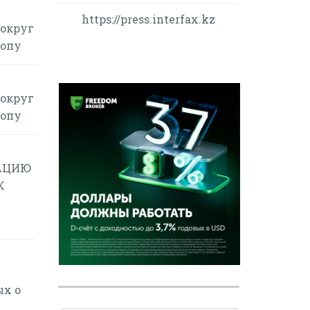
https://press.interfax.kz
вокруг
ропу
вокруг
ропу
УАЦИЮ
К
ых о