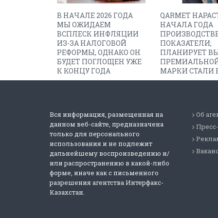
В НАЧАЛЕ 2026 ГОДА
QARMET НАРАС
МЫ ОЖИДАЕМ
НАЧАЛА ГОДА
ВСПЛЕСК ИНФЛЯЦИИ
ПРОИЗВОДСТВ
ИЗ-ЗА НАЛОГОВОЙ
ПОКАЗАТЕЛИ;
РЕФОРМЫ, ОДНАКО ОН
ПЛАНИРУЕТ В
БУДЕТ ПОГЛОЩЕН УЖЕ
ПРЕМИАЛЬНО
К КОНЦУ ГОДА
МАРКИ СТАЛИ В
Вся информация, размещенная на
Об аге
данном веб-сайте, предназначена
Пресс
только для персонального
Реклам
использования и не подлежит
Вакан
дальнейшему воспроизведению и/
или распространению в какой-либо
форме, иначе как с письменного
разрешения агентства Интерфакс-
Казахстан.