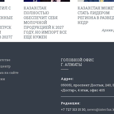
ТИЛ С
КАЗАХСТАН
КАЗАХСТАН МОЖЕ
ПОЛНОСТЬЮ
СТАТЬ ЛИДЕРОМ
ЕННЫЕ
ОБЕСПЕЧИТ СЕБЯ
РЕГИОНА В РАЗВЕ
МОЛОЧНОЙ
НЕДР
ЫПУСК
ПРОДУКЦИЕЙ К 2027
Архив 
Й
ГОДУ, НО ИМПОРТ ВСЕ
 2027Г
ЕЩЕ НУЖЕН
нтстве
ГОЛОВНОЙ ОФИС
Г. АЛМАТЫ
-центр
а на сайте
Адрес:
сии
050051, проспект Достык, 240,
«Достар», 4 этаж, офис 405
Редакция:
+7 727 313 15 30,
news@interfax.