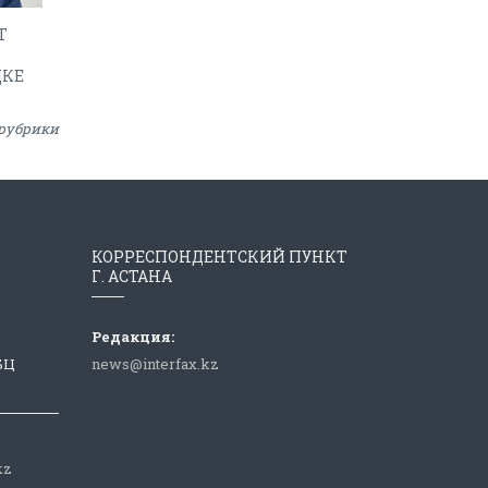
Т
ДКЕ
рубрики
КОРРЕСПОНДЕНТСКИЙ ПУНКТ
Г. АСТАНА
Редакция:
 БЦ
news@interfax.kz
kz